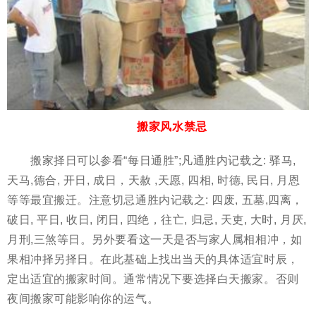
搬家风水禁忌
搬家择日可以参看“每日通胜”;凡通胜内记载之: 驿马,
天马,德合, 开日, 成日，天赦 ,天愿, 四相, 时德, 民日, 月恩
等等最宜搬迁。注意切忌通胜内记载之: 四废, 五墓,四离，
破日, 平日, 收日, 闭日, 四绝，往亡, 归忌, 天吏, 大时, 月厌,
月刑,三煞等日。另外要看这一天是否与家人属相相冲，如
果相冲择另择日。在此基础上找出当天的具体适宜时辰，
定出适宜的搬家时间。通常情况下要选择白天搬家。否则
夜间搬家可能影响你的运气。