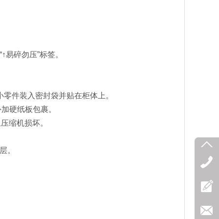
↑易碎勿压”标签。
小零件装入密封袋并贴在柜体上。
外加硬纸板包裹。
止压缩机损坏。
层。