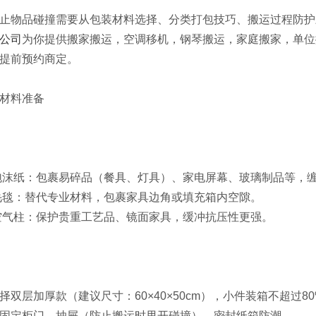
止物品碰撞需要从‌包装材料选择、分类打包技巧、搬运过程防护
公司
为你提供搬家搬运，空调移机，钢琴搬运，家庭搬家，单位
提前预约商定。
材料准备
泡沫纸‌：包裹易碎品（餐具、灯具）、家电屏幕、玻璃制品等，
毛毯‌：替代专业材料，包裹家具边角或填充箱内空隙。
空气柱‌：保护贵重工艺品、镜面家具，缓冲抗压性更强。
选择双层加厚款（建议尺寸：60×40×50cm），小件装箱不超过
：固定柜门、抽屉（防止搬运时甩开碰撞），密封纸箱防潮。