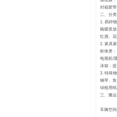
封箱胶带
二、分类
1. ‌易碎物
碗碟竖放
红酒、花
2. ‌家具家
柜体类‌
电视机/
冰箱‌：
3. ‌特殊物
钢琴、鱼
绿植用纸
三、搬运
车辆空间