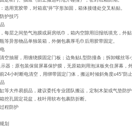
‌：选用宽胶带，对箱底“井”字形加固，箱体接缝处交叉粘贴。
防护技巧
品‌
，每层之间垫气泡膜或厨房纸巾，箱内空隙用旧报纸填充，外贴“
瓶等异形物品单独装箱，外侧包裹厚毛巾后用胶带固定。
电‌
：清空抽屉，用缠绕膜固定门板；边角贴L型防撞条；拆卸螺丝等
显示器‌：原包装保留屏幕保护膜，无原箱则用泡沫板夹住屏幕，
提前24小时断电清空，用绑带固定门体，搬运时倾斜角度≤45°防
品‌
缸等大件易损品，建议委托专业团队搬运，定制木架或气垫防护
箱挖孔固定花盆，枝叶用软布包裹防折断。
过程防护
规划‌