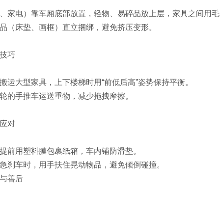
、家电）靠车厢底部放置，轻物、易碎品放上层，家具之间用毛
品（床垫、画框）直立捆绑，避免挤压变形。
技巧‌
搬运大型家具，上下楼梯时用“前低后高”姿势保持平衡。
轮的手推车运送重物，减少拖拽摩擦。
应对‌
提前用塑料膜包裹纸箱，车内铺防滑垫。
急刹车时，用手扶住晃动物品，避免倾倒碰撞。
与善后